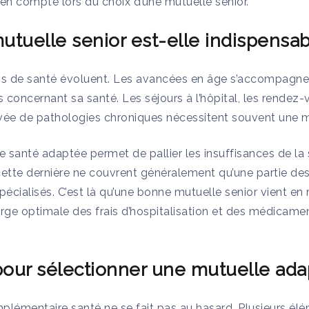
en compte lors du choix d’une mutuelle senior.
tuelle senior est-elle indispensab
ins de santé évoluent. Les avancées en âge s’accompag
 concernant sa santé. Les séjours à l’hôpital, les rendez
rivée de pathologies chroniques nécessitent souvent une m
santé adaptée permet de pallier les insuffisances de la sé
tte dernière ne couvrent généralement qu’une partie des
pécialisés. C’est là qu’une bonne mutuelle senior vient e
arge optimale des frais d’hospitalisation et des médicam
pour sélectionner une mutuelle ada
plémentaire santé ne se fait pas au hasard. Plusieurs él