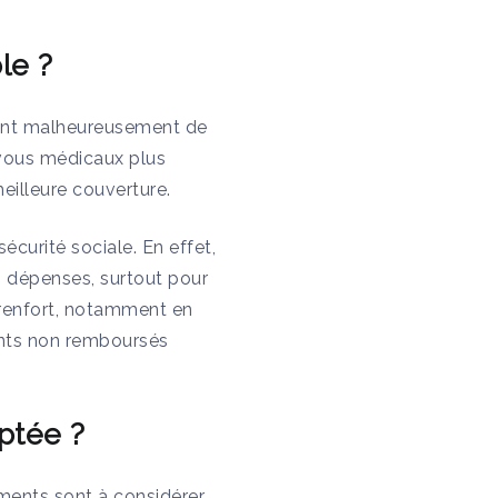
le ?
nent malheureusement de
-vous médicaux plus
eilleure couverture.
curité sociale. En effet,
 dépenses, surtout pour
n renfort, notamment en
ents non remboursés
ptée ?
éments sont à considérer