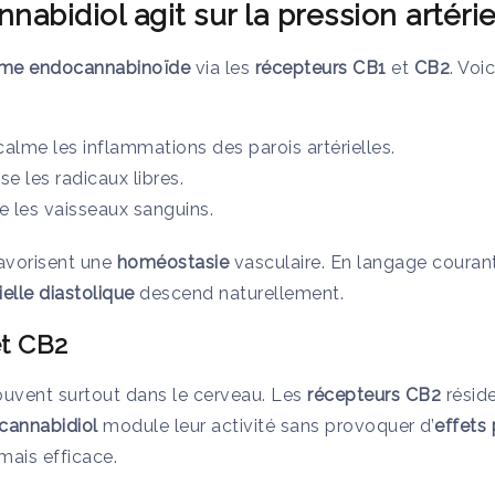
abidiol agit sur la pression artérie
me endocannabinoïde
via les
récepteurs CB1
et
CB2
. Voi
 calme les inflammations des parois artérielles.
lise les radicaux libres.
axe les vaisseaux sanguins.
avorisent une
homéostasie
vasculaire. En langage courant
ielle diastolique
descend naturellement.
t CB2
ouvent surtout dans le cerveau. Les
récepteurs CB2
réside
cannabidiol
module leur activité sans provoquer d’
effets
 mais efficace.