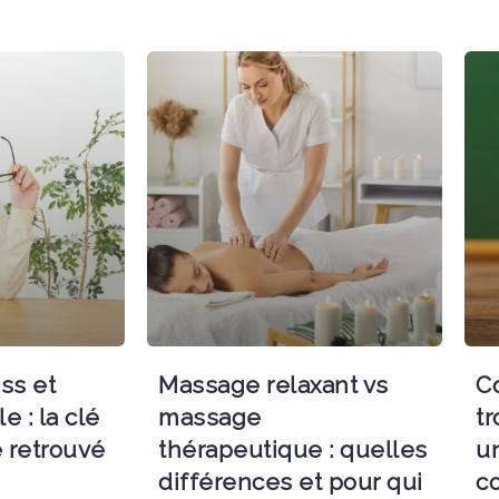
ess et
Massage relaxant vs
C
 : la clé
massage
tr
e retrouvé
thérapeutique : quelles
un
différences et pour qui
c