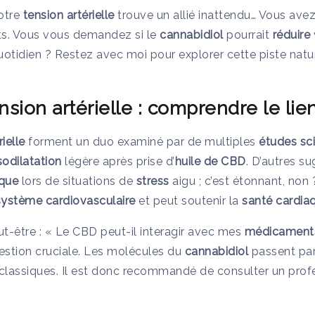
otre
tension artérielle
trouve un allié inattendu… Vous ave
ts. Vous vous demandez si le
cannabidiol
pourrait
réduire
otidien ? Restez avec moi pour explorer cette piste natur
sion artérielle : comprendre le lie
ielle
forment un duo examiné par de multiples
études sci
odilatation
légère après prise d’
huile de CBD
. D’autres s
ique
lors de situations de
stress
aigu ; c’est étonnant, non
système cardiovasculaire
et peut soutenir la
santé cardia
-être : « Le CBD peut-il interagir avec mes
médicament
estion cruciale. Les molécules du
cannabidiol
passent pa
 classiques. Il est donc recommandé de consulter un profe