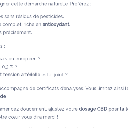
ner cette démarche naturelle. Préférez :
es sans résidus de pesticides.
e complet, riche en
antioxydant
.
 précisément.
s :
çais ou européen ?
< 0,3 % ?
 tension artérielle
est-il joint ?
accompagné de certificats d’analyses. Vous limitez ainsi le
ïde
.
Commencez doucement, ajustez votre
dosage CBD pour la te
otre cœur vous dira merci !