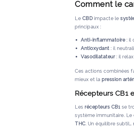
Comment le cann
Le
CBD
impacte le
systè
principaux :
Anti-inflammatoire
: il
Antioxydant
: il neutra
Vasodilatateur
: il rel
Ces actions combinées f
mieux et la
pression artér
Récepteurs CB1 e
Les
récepteurs CB1
se tr
système immunitaire. Le
THC
. Un équilibre subtil…