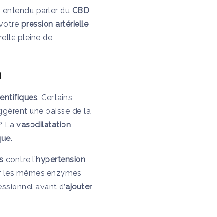
z entendu parler du
CBD
votre
pression artérielle
elle pleine de
n
entifiques
. Certains
uggèrent une baisse de la
 ? La
vasodilatation
que
.
s
contre l’
hypertension
r les mêmes enzymes
ssionnel avant d’
ajouter