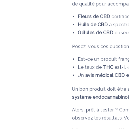
de qualité pour accompag
Fleurs de CBD
certifié
Huile de CBD
à spectr
Gélules de CBD
dosées
Posez-vous ces question
Est-ce un produit fran
Le taux de
THC
est-il 
Un
avis médical CBD et
Un bon produit doit être 
système endocannabino
Alors, prêt à tester ? 
observez les résultats. V