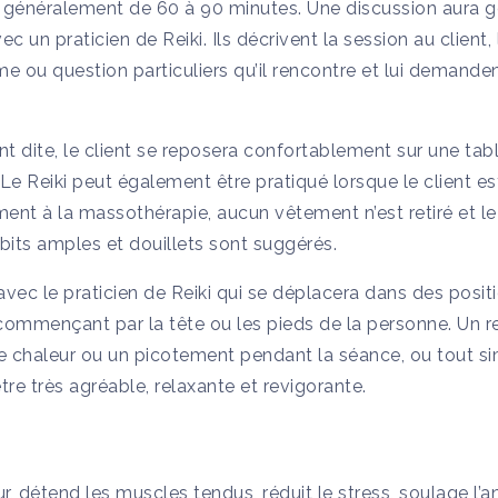
 généralement de 60 à 90 minutes. Une discussion aura g
c un praticien de Reiki. Ils décrivent la session au client,
e ou question particuliers qu’il rencontre et lui demanden
t dite, le client se reposera confortablement sur une tab
Le Reiki peut également être pratiqué lorsque le client e
ment à la massothérapie, aucun vêtement n’est retiré et le 
bits amples et douillets sont suggérés.
vec le praticien de Reiki qui se déplacera dans des posit
commençant par la tête ou les pieds de la personne. Un r
de chaleur ou un picotement pendant la séance, ou tout 
tre très agréable, relaxante et revigorante.
r, détend les muscles tendus, réduit le stress, soulage l’an