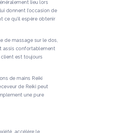
énéralement lieu lors
 lui donnent l’occasion de
t ce qu’il espère obtenir
le de massage sur le dos,
st assis confortablement
client est toujours
ions de mains Reiki
eceveur de Reiki peut
simplement une pure
xiété, accélère le