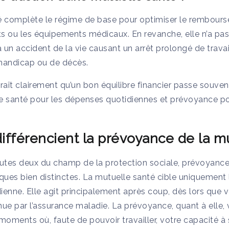
 complète le régime de base pour optimiser le rembours
ts ou les équipements médicaux. En revanche, elle n’a pas
 un accident de la vie causant un arrêt prolongé de travail
handicap ou de décès.
raît clairement qu’un bon équilibre financier passe souve
lle santé pour les dépenses quotidiennes et prévoyance po
différencient la prévoyance de la m
outes deux du champ de la protection sociale, prévoyance
iques bien distinctes. La mutuelle santé cible uniquemen
tidienne. Elle agit principalement après coup, dès lors qu
e par l’assurance maladie. La prévoyance, quant à elle, 
moments où, faute de pouvoir travailler, votre capacité à