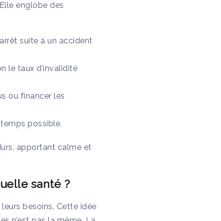
Elle englobe des
arrêt suite à un accident
 le taux d’invalidité
us ou financer les
gtemps possible.
durs, apportant calme et
uelle santé ?
leurs besoins. Cette idée
mes n’est pas la même. La