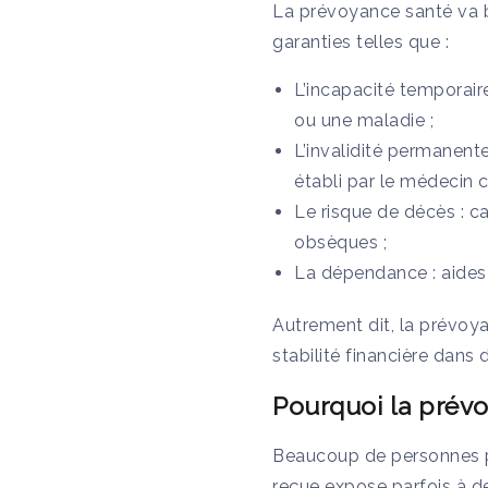
La prévoyance santé va b
garanties telles que :
L’incapacité temporaire
ou une maladie ;
L’invalidité permanente
établi par le médecin c
Le risque de décès : ca
obsèques ;
La dépendance : aides 
Autrement dit, la prévoy
stabilité financière dans 
Pourquoi la prévo
Beaucoup de personnes pe
reçue expose parfois à d