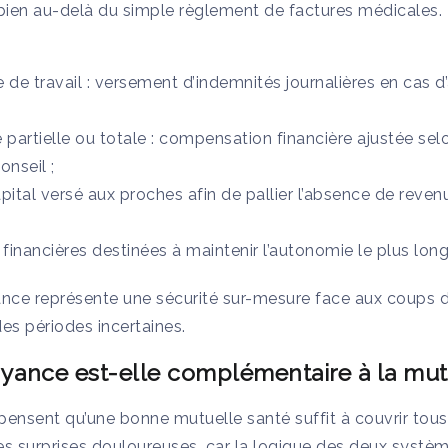
ien au-delà du simple règlement de factures médicales. 
 de travail : versement d’indemnités journalières en cas d’
 partielle ou totale : compensation financière ajustée selon
onseil ;
pital versé aux proches afin de pallier l’absence de reven
financières destinées à maintenir l’autonomie le plus lon
ance représente une sécurité sur-mesure face aux coups 
des périodes incertaines.
yance est-elle complémentaire à la mut
nsent qu’une bonne mutuelle santé suffit à couvrir tous 
es surprises douloureuses, car la logique des deux systè