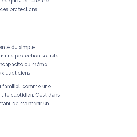
 ce qui la différencie
 ces protections
santé du simple
ir une protection sociale
, incapacité ou même
x quotidiens.
u familial, comme une
t le quotidien. C’est dans
ttant de maintenir un