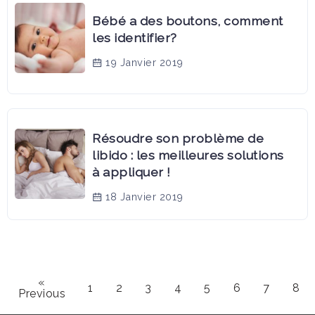
Bébé a des boutons, comment
les identifier?
19 Janvier 2019
Résoudre son problème de
libido : les meilleures solutions
à appliquer !
18 Janvier 2019
«
1
2
3
4
5
6
7
8
Previous